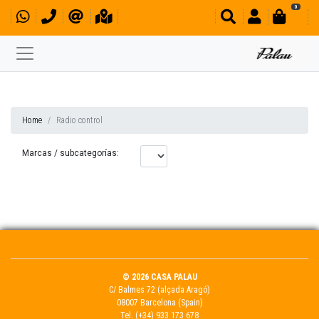
0
Home
Radio control
Marcas / subcategorías:
© 2026 CASA PALAU
C/ Balmes 72 (alçada Aragó)
08007 Barcelona (Spain)
Tel.
(+34) 933 173 678