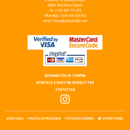
C/ Balmes 72 (alçada Aragó)
08007 Barcelona (Spain)
Tel.
(+34) 933 173 678
WhatsApp:
(+34) 606 328 056
email:
trenes@palauhobby.com
INFORMACIÓN DE COMPRA
APÚNTATE A NUESTRA NEWSLETTER
CONTACTAR
AVISO LEGAL
POLÍTICA DE PRIVACIDAD
POLÍTICA DE COOKIES
COOKIES PANEL