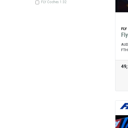
FLY Coches 1:32
FLY
Fl
AUD
FTH
49