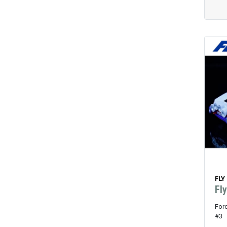
FLY
Fl
For
#3