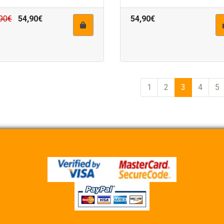
90€
54,90€
54,90€
1
2
3
4
5