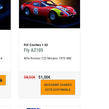
FLY Coches 1:32
Fly A2105
34
Alfa Romeo TZ2 Misano 1973 #82
58,50€
51,00€
AVISADME CUANDO
ESTÉ DISPONIBLE