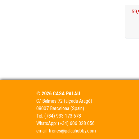
59,
© 2026 CASA PALAU
C/ Balmes 72 (alçada Aragó)
08007 Barcelona (Spain)
Tel.
(+34) 933 173 678
WhatsApp:
(+34) 606 328 056
email:
trenes@palauhobby.com