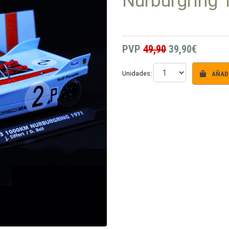
Nürburgring 
PVP
49,90
39,90€
AÑADI
Unidades: