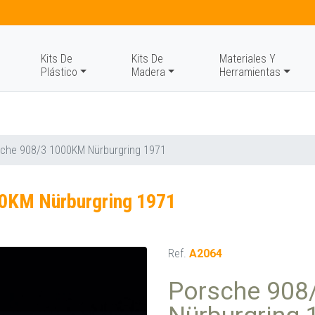
Kits De
Kits De
Materiales Y
Plástico
Madera
Herramientas
sche 908/3 1000KM Nürburgring 1971
00KM Nürburgring 1971
Ref.
A2064
Porsche 908