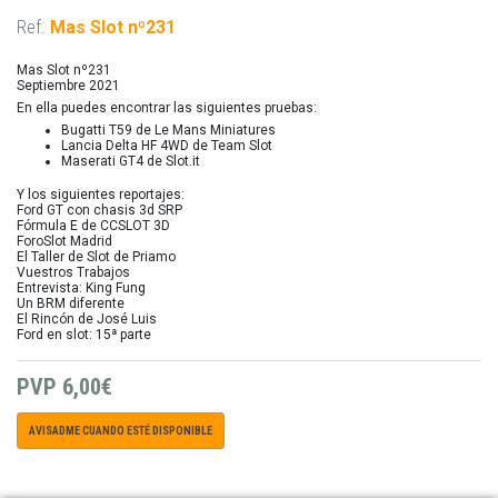
Ref.
Mas Slot nº231
Mas Slot nº231
Septiembre 2021
En ella puedes encontrar las siguientes pruebas:
Bugatti T59 de Le Mans Miniatures
Lancia Delta HF 4WD de Team Slot
Maserati GT4 de Slot.it
Y los siguientes reportajes:
Ford GT con chasis 3d SRP
Fórmula E de CCSLOT 3D
ForoSlot Madrid
El Taller de Slot de Priamo
Vuestros Trabajos
Entrevista: King Fung
Un BRM diferente
El Rincón de José Luis
Ford en slot: 15ª parte
PVP
6,00€
AVISADME CUANDO ESTÉ DISPONIBLE