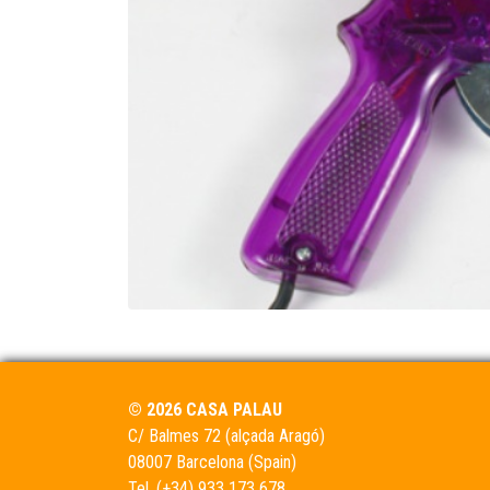
© 2026 CASA PALAU
C/ Balmes 72 (alçada Aragó)
08007 Barcelona (Spain)
Tel.
(+34) 933 173 678