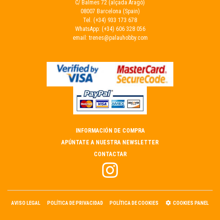
C/ Balmes 72 (alçada Aragó)
08007 Barcelona (Spain)
Tel.
(+34) 933 173 678
WhatsApp:
(+34) 606 328 056
email:
trenes@palauhobby.com
INFORMACIÓN DE COMPRA
APÚNTATE A NUESTRA NEWSLETTER
CONTACTAR
AVISO LEGAL
POLÍTICA DE PRIVACIDAD
POLÍTICA DE COOKIES
COOKIES PANEL