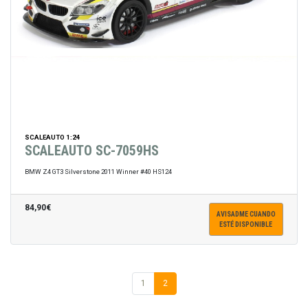
SCALEAUTO 1:24
SCALEAUTO SC-7059HS
BMW Z4 GT3 Silverstone 2011 Winner #40 HS124
84,90€
AVISADME CUANDO
ESTÉ DISPONIBLE
1
2