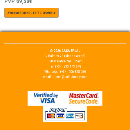
PVP
69,50€
AVISADME CUANDO ESTÉ DISPONIBLE
© 2026 CASA PALAU
C/ Balmes 72 (alçada Aragó)
08007 Barcelona (Spain)
Tel.
(+34) 933 173 678
WhatsApp:
(+34) 606 328 056
email:
trenes@palauhobby.com