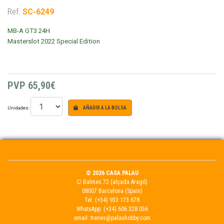
Ref.
SC-6249
MB-A GT3 24H
Masterslot 2022 Special Edition
PVP
65,90€
Unidades:
AÑADIR A LA BOLSA
© 2026 CASA PALAU
C/ Balmes 72 (alçada Aragó)
08007 Barcelona (Spain)
Tel.
(+34) 933 173 678
WhatsApp:
(+34) 606 328 056
email:
trenes@palauhobby.com