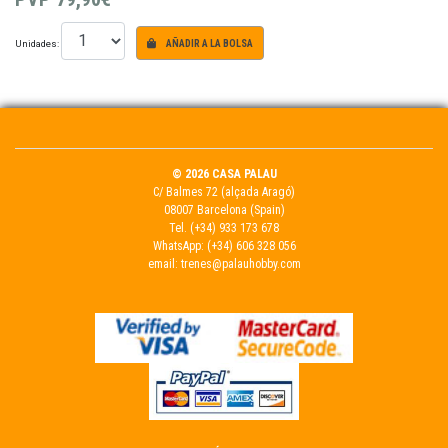
Unidades:
AÑADIR A LA BOLSA
© 2026 CASA PALAU
C/ Balmes 72 (alçada Aragó)
08007 Barcelona (Spain)
Tel.
(+34) 933 173 678
WhatsApp:
(+34) 606 328 056
email:
trenes@palauhobby.com