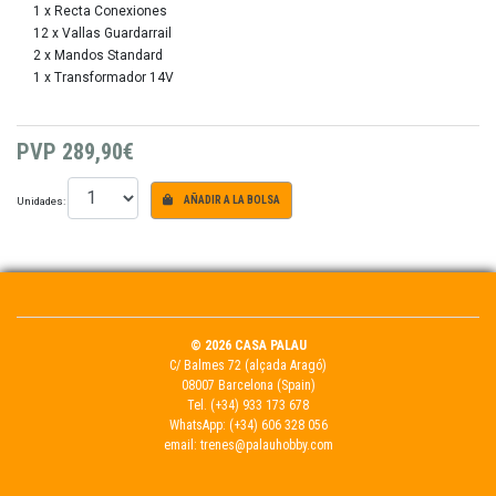
1 x Recta Conexiones
12 x Vallas Guardarrail
2 x Mandos Standard
1 x Transformador 14V
PVP
289,90€
Unidades:
AÑADIR A LA BOLSA
© 2026 CASA PALAU
C/ Balmes 72 (alçada Aragó)
08007 Barcelona (Spain)
Tel.
(+34) 933 173 678
WhatsApp:
(+34) 606 328 056
email:
trenes@palauhobby.com