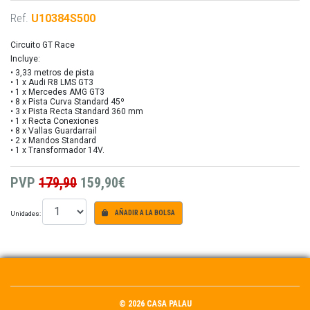
Ref.
U10384S500
Circuito GT Race
Incluye:
• 3,33 metros de pista
• 1 x Audi R8 LMS GT3
• 1 x Mercedes AMG GT3
• 8 x Pista Curva Standard 45º
• 3 x Pista Recta Standard 360 mm
• 1 x Recta Conexiones
• 8 x Vallas Guardarrail
• 2 x Mandos Standard
• 1 x Transformador 14V.
PVP
179,90
159,90€
Unidades:
AÑADIR A LA BOLSA
© 2026 CASA PALAU