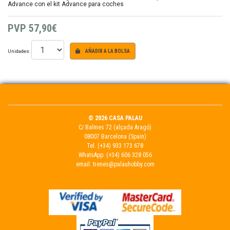
Advance con el kit Advance para coches
PVP
57,90€
Unidades:
AÑADIR A LA BOLSA
© 2026 CASA PALAU
C/ Balmes 72 (alçada Aragó)
08007 Barcelona (Spain)
Tel.
(+34) 933 173 678
WhatsApp:
(+34) 606 328 056
email:
trenes@palauhobby.com