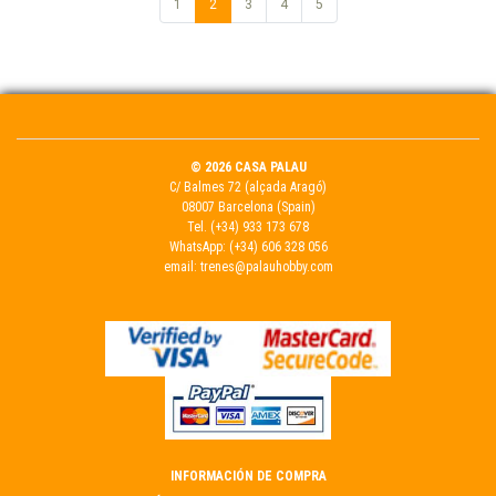
1
2
3
4
5
© 2026 CASA PALAU
C/ Balmes 72 (alçada Aragó)
08007 Barcelona (Spain)
Tel.
(+34) 933 173 678
WhatsApp:
(+34) 606 328 056
email:
trenes@palauhobby.com
INFORMACIÓN DE COMPRA