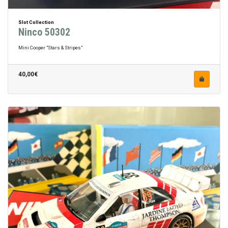
Slot Collection
Ninco 50302
Mini Cooper "Stars & Stripes"
40,00€