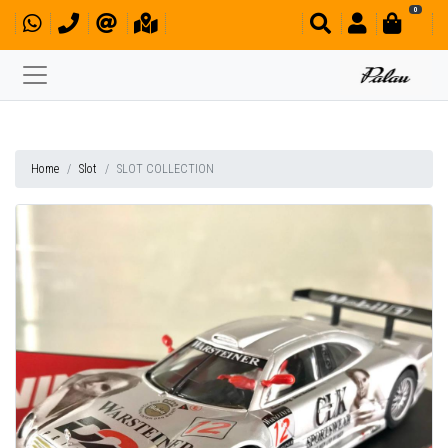
0
Home
Slot
SLOT COLLECTION