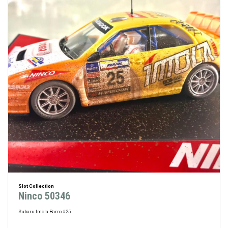
Slot Collection
Ninco 50346
Subaru Imola Barro #25