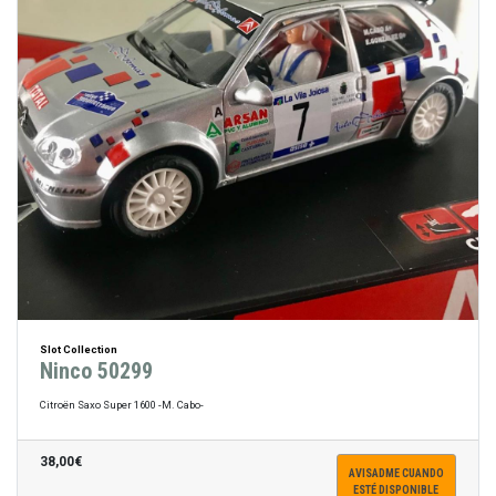
Slot Collection
Ninco 50299
Citroën Saxo Super 1600 -M. Cabo-
38,00€
AVISADME CUANDO
ESTÉ DISPONIBLE