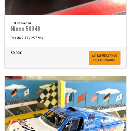
Slot Collection
Ninco 50348
Porsche 911 SC 1977 Rojo
50,00€
AVISADME CUANDO
ESTÉ DISPONIBLE