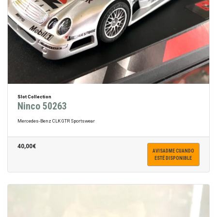
Slot Collection
Ninco 50263
Mercedes-Benz CLK GTR Sportswear
40,00€
AVISADME CUANDO
ESTÉ DISPONIBLE