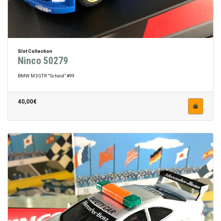
Slot Collection
Ninco 50279
BMW M3 GTR "Scheid" #99
40,00€