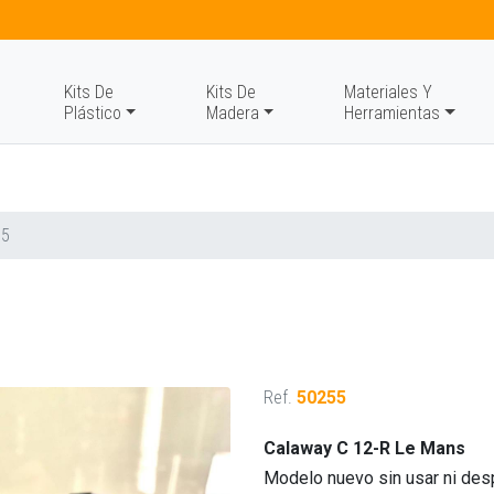
Kits De
Kits De
Materiales Y
Plástico
Madera
Herramientas
55
Ref.
50255
Calaway C 12-R Le Mans
Modelo nuevo sin usar ni desp