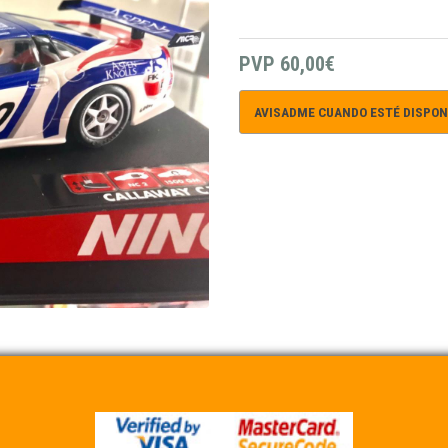
PVP
60,00€
AVISADME CUANDO ESTÉ DISPON