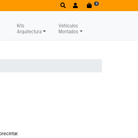
0
Kits
Vehículos
Arquitectura
Montados
recintar.