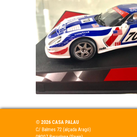
© 2026 CASA PALAU
C/ Balmes 72 (alçada Aragó)
08007 Barcelona (Spain)