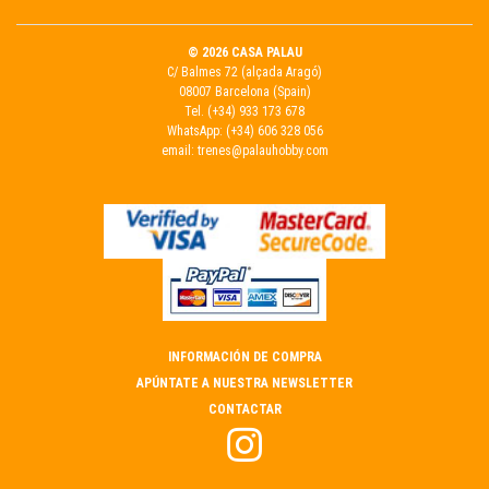
© 2026 CASA PALAU
C/ Balmes 72 (alçada Aragó)
08007 Barcelona (Spain)
Tel.
(+34) 933 173 678
WhatsApp:
(+34) 606 328 056
email:
trenes@palauhobby.com
INFORMACIÓN DE COMPRA
APÚNTATE A NUESTRA NEWSLETTER
CONTACTAR