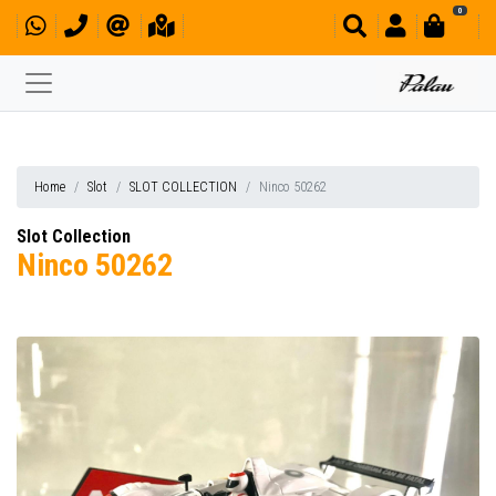
0
Home
Slot
SLOT COLLECTION
Ninco 50262
Slot Collection
Ninco 50262