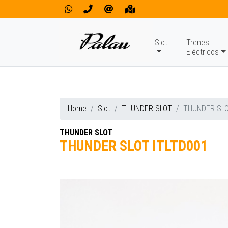
Slot
Trenes
Eléctricos
Home
Slot
THUNDER SLOT
THUNDER SLO
THUNDER SLOT
THUNDER SLOT ITLTD001