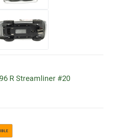
6 R Streamliner #20
IBLE