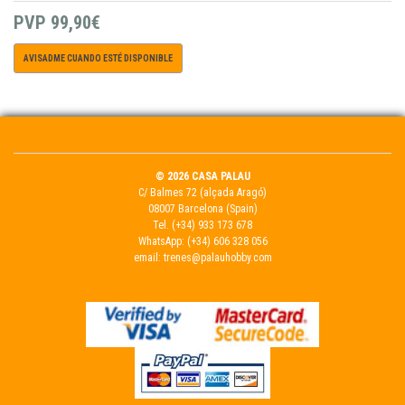
PVP
99,90€
AVISADME CUANDO ESTÉ DISPONIBLE
© 2026 CASA PALAU
C/ Balmes 72 (alçada Aragó)
08007 Barcelona (Spain)
Tel.
(+34) 933 173 678
WhatsApp:
(+34) 606 328 056
email:
trenes@palauhobby.com