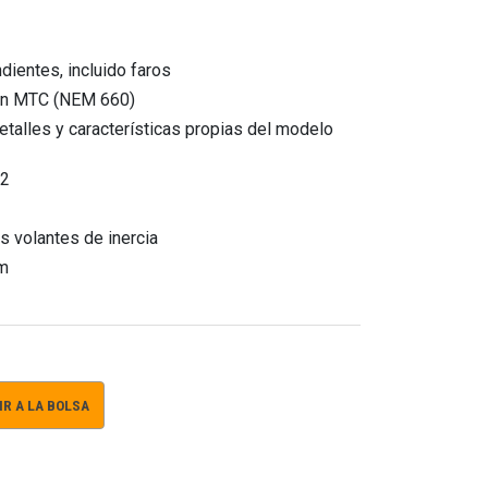
dientes, incluido faros
pin MTC (NEM 660)
talles y características propias del modelo
62
s volantes de inercia
mm
R A LA BOLSA