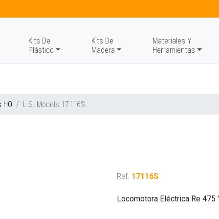
Kits De
Kits De
Materiales Y
Plástico
Madera
Herramientas
s HO
L.S. Models 17116S
Ref.
17116S
Locomotora Eléctrica Re 475 '