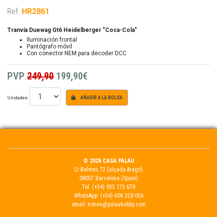
Ref.
HR2861
Tranvía Duewag Gt6 Heidelberger "Coca-Cola"
Iluminación frontal
Pantógrafo móvil
Con conector NEM para decoder DCC
PVP
249,90
199,90€
Unidades:
AÑADIR A LA BOLSA
© 2026 CASA PALAU
C/ Balmes 72 (alçada Aragó)
08007 Barcelona (Spain)
Tel.
(+34) 933 173 678
WhatsApp:
(+34) 606 328 056
email:
trenes@palauhobby.com