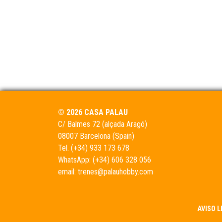
© 2026 CASA PALAU
C/ Balmes 72 (alçada Aragó)
08007 Barcelona (Spain)
Tel.
(+34) 933 173 678
WhatsApp:
(+34) 606 328 056
email:
trenes@palauhobby.com
AVISO 