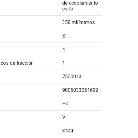
de acoplamiento
corto
358 milímetros
Sí
4
cos de tracción
1
7500013
9005033061692
H0
VI
SNCF