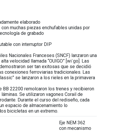
cadamente elaborado
o con muchas piezas enchufables unidas por
tecnología de grabado
table con interruptor DIP
rriles Nacionales Franceses (SNCF) lanzaron una
alta velocidad llamada “OUIGO” [wiˈɡo]. Las
emostraron ser tan exitosas que se decidió
as conexiones ferroviarias tradicionales. Las
assic” se lanzaron a los rieles en la primavera
e BB 22200 remolcaron los trenes y recibieron
 láminas. Se utilizaron vagones Corail de
odante. Durante el curso del rediseño, cada
 un espacio de almacenamiento lo
os bicicletas en un extremo.
Eje NEM 362
con mecanismo