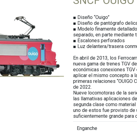
SNCF OUIGO
■ Diseño “Ouigo”
■ Diseño de pantógrafo deli
■ Modelo finamente detallad
separado, en parte mediante 
■ Escalones perforados
■ Luz delantera/trasera conmu
En abril de 2013, los Ferroca
nueva gama de trenes TGV de 
económicas conexiones TGV d
aplicar el mismo concepto a l
primeras relaciones “OUIGO Cl
de 2022.
Nueve locomotoras de la seri
las llamativas aplicaciones de
segunda clase como material r
uno de estos fue provisto de
suficientemente grande para d
Enganche