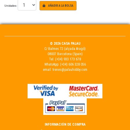
Unidades:
AÑADIR A LA BOLSA
© 2026 CASA PALAU
C/ Balmes 72 (alçada Aragó)
08007 Barcelona (Spain)
Tel.
(+34) 933 173 678
WhatsApp:
(+34) 606 328 056
email:
trenes@palauhobby.com
INFORMACIÓN DE COMPRA