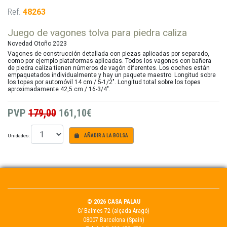
Ref.
48263
Juego de vagones tolva para piedra caliza
Novedad Otoño 2023
Vagones de construcción detallada con piezas aplicadas por separado,
como por ejemplo plataformas aplicadas. Todos los vagones con bañera
de piedra caliza tienen números de vagón diferentes. Los coches están
empaquetados individualmente y hay un paquete maestro. Longitud sobre
los topes por automóvil 14 cm / 5-1/2". Longitud total sobre los topes
aproximadamente 42,5 cm / 16-3/4".
PVP
179,00
161,10€
Unidades:
AÑADIR A LA BOLSA
© 2026 CASA PALAU
C/ Balmes 72 (alçada Aragó)
08007 Barcelona (Spain)