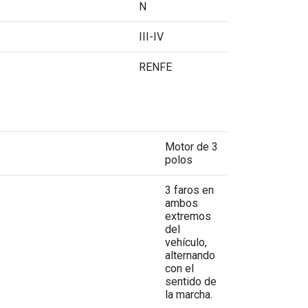
N
III-IV
RENFE
Motor de 3
polos
3 faros en
ambos
extremos
del
vehículo,
alternando
con el
sentido de
la marcha.