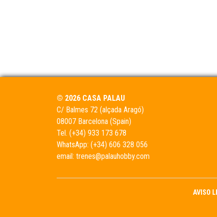
© 2026 CASA PALAU
C/ Balmes 72 (alçada Aragó)
08007 Barcelona (Spain)
Tel.
(+34) 933 173 678
WhatsApp:
(+34) 606 328 056
email:
trenes@palauhobby.com
AVISO 