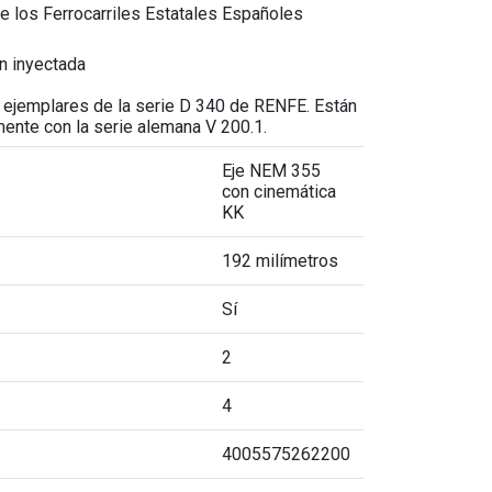
 los Ferrocarriles Estatales Españoles
n inyectada
ejemplares de la serie D 340 de RENFE. Están
mente con la serie alemana V 200.1.
Eje NEM 355
con cinemática
KK
192 milímetros
Sí
2
4
4005575262200