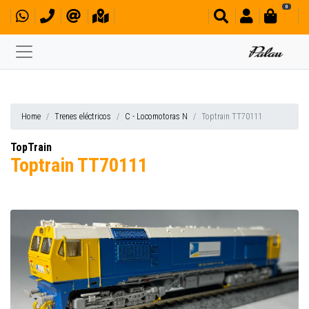
0
Home
Trenes eléctricos
C - Locomotoras N
Toptrain TT70111
TopTrain
Toptrain TT70111