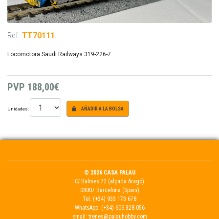
Ref.
TT70111
Locomotora Saudi Railways 319-226-7
PVP
188,00€
Unidades:
AÑADIR A LA BOLSA
© 2026 CASA PALAU
C/ Balmes 72 (alçada Aragó)
08007 Barcelona (Spain)
Tel.
(+34) 933 173 678
WhatsApp:
(+34) 606 328 056
email:
trenes@palauhobby.com