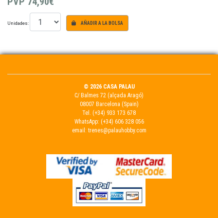
PVP
74,90€
Unidades:
AÑADIR A LA BOLSA
© 2026 CASA PALAU
C/ Balmes 72 (alçada Aragó)
08007 Barcelona (Spain)
Tel.
(+34) 933 173 678
WhatsApp:
(+34) 606 328 056
email:
trenes@palauhobby.com