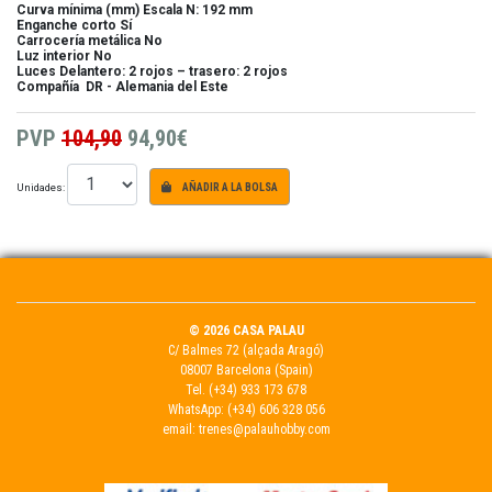
Curva mínima (mm)
Escala N: 192 mm
Enganche corto
Sí
Carrocería metálica
No
Luz interior
No
Luces
Delantero: 2 rojos – trasero: 2 rojos
Compañía
DR - Alemania del Este
PVP
104,90
94,90€
Unidades:
AÑADIR A LA BOLSA
© 2026 CASA PALAU
C/ Balmes 72 (alçada Aragó)
08007 Barcelona (Spain)
Tel.
(+34) 933 173 678
WhatsApp:
(+34) 606 328 056
email:
trenes@palauhobby.com