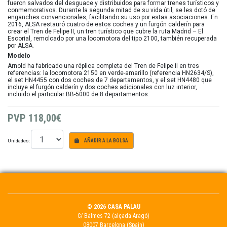
fueron salvados del desguace y distribuidos para formar trenes turísticos y
conmemorativos. Durante la segunda mitad de su vida útil, se les dotó de
enganches convencionales, facilitando su uso por estas asociaciones. En
2016, ALSA restauró cuatro de estos coches y un furgón calderín para
crear el Tren de Felipe II, un tren turístico que cubre la ruta Madrid – El
Escorial, remolcado por una locomotora del tipo 2100, también recuperada
por ALSA.
Modelo
Arnold ha fabricado una réplica completa del Tren de Felipe II en tres
referencias: la locomotora 2150 en verde-amarillo (referencia HN2634/S),
el set HN4455 con dos coches de 7 departamentos, y el set HN4480 que
incluye el furgón calderín y dos coches adicionales con luz interior,
incluido el particular BB-5000 de 8 departamentos.
PVP
118,00€
Unidades:
AÑADIR A LA BOLSA
© 2026 CASA PALAU
C/ Balmes 72 (alçada Aragó)
08007 Barcelona (Spain)