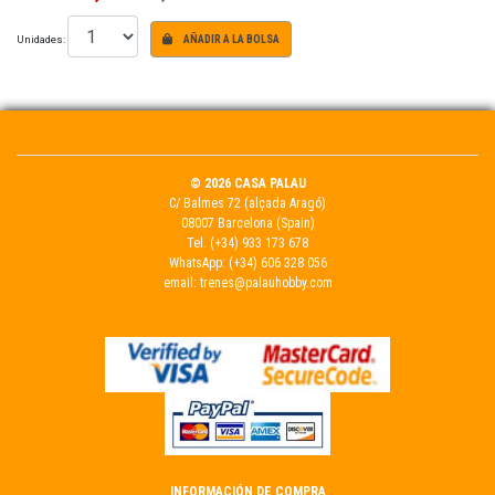
Unidades:
AÑADIR A LA BOLSA
© 2026 CASA PALAU
C/ Balmes 72 (alçada Aragó)
08007 Barcelona (Spain)
Tel.
(+34) 933 173 678
WhatsApp:
(+34) 606 328 056
email:
trenes@palauhobby.com
INFORMACIÓN DE COMPRA