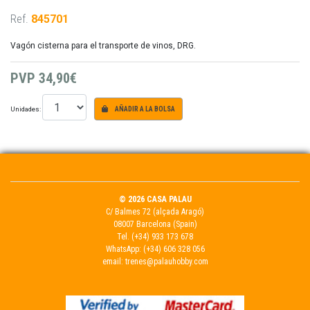
Ref.
845701
Vagón cisterna para el transporte de vinos, DRG.
PVP
34,90€
Unidades:
AÑADIR A LA BOLSA
© 2026 CASA PALAU
C/ Balmes 72 (alçada Aragó)
08007 Barcelona (Spain)
Tel.
(+34) 933 173 678
WhatsApp:
(+34) 606 328 056
email:
trenes@palauhobby.com