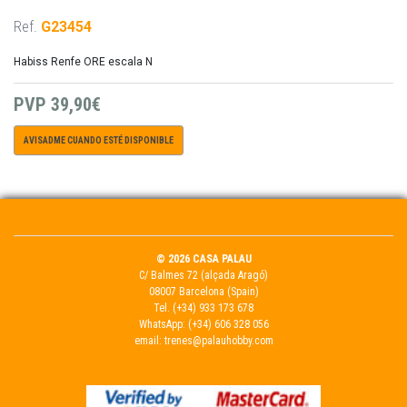
Ref.
G23454
Habiss Renfe ORE escala N
PVP
39,90€
AVISADME CUANDO ESTÉ DISPONIBLE
© 2026 CASA PALAU
C/ Balmes 72 (alçada Aragó)
08007 Barcelona (Spain)
Tel.
(+34) 933 173 678
WhatsApp:
(+34) 606 328 056
email:
trenes@palauhobby.com