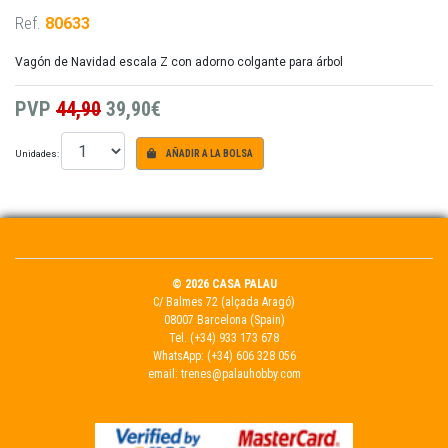
Ref.
80633
Vagón de Navidad escala Z con adorno colgante para árbol
PVP
44,90
39,90€
Unidades:
AÑADIR A LA BOLSA
© 2026 CASA PALAU
C/ Balmes 72 (alçada Aragó)
08007 Barcelona (Spain)
Tel.
(+34) 933 173 678
WhatsApp:
(+34) 606 328 056
email:
trenes@palauhobby.com