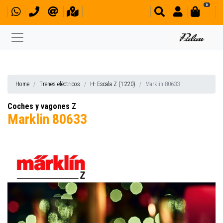
0
Home
Trenes eléctricos
H- Escala Z (1:220)
Marklin 80633
Coches y vagones Z
Marklin 80633