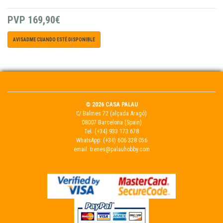
PVP
169,90€
AVISADME CUANDO ESTÉ DISPONIBLE
© 2026 CASA PALAU
C/ Balmes 72 (alçada Aragó)
08007 Barcelona (Spain)
Tel.
(+34) 933 173 678
WhatsApp:
(+34) 606 328 056
email:
trenes@palauhobby.com