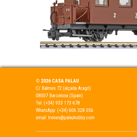
© 2026 CASA PALAU
C/ Balmes 72 (alçada Aragó)
08007 Barcelona (Spain)
Tel.
(+34) 933 173 678
WhatsApp:
(+34) 606 328 056
email:
trenes@palauhobby.com