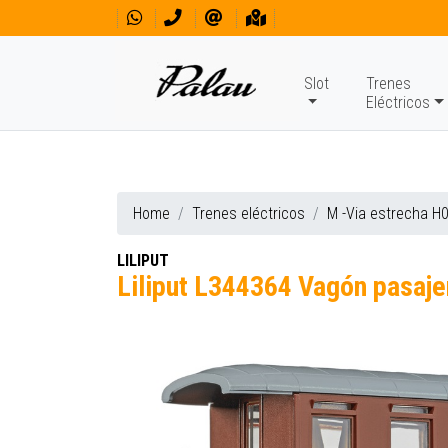
Slot
Trenes
Eléctricos
Home
Trenes eléctricos
M -Via estrecha H
LILIPUT
Liliput L344364 Vagón pasajer