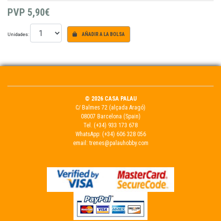
PVP
5,90€
Unidades:
AÑADIR A LA BOLSA
© 2026 CASA PALAU
C/ Balmes 72 (alçada Aragó)
08007 Barcelona (Spain)
Tel.
(+34) 933 173 678
WhatsApp:
(+34) 606 328 056
email:
trenes@palauhobby.com