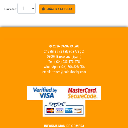
Unidades:
AÑADIR A LA BOLSA
© 2026 CASA PALAU
C/ Balmes 72 (alçada Aragó)
08007 Barcelona (Spain)
Tel.
(+34) 933 173 678
WhatsApp:
(+34) 606 328 056
email:
trenes@palauhobby.com
INFORMACIÓN DE COMPRA