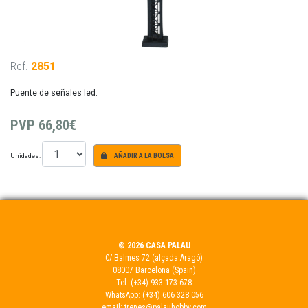
Ref.
2851
Puente de señales led.
PVP
66,80€
Unidades:
AÑADIR A LA BOLSA
© 2026 CASA PALAU
C/ Balmes 72 (alçada Aragó)
08007 Barcelona (Spain)
Tel.
(+34) 933 173 678
WhatsApp:
(+34) 606 328 056
email:
trenes@palauhobby.com