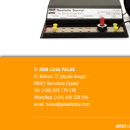
© 2026 CASA PALAU
C/ Balmes 72 (alçada Aragó)
08007 Barcelona (Spain)
Tel.
(+34) 933 173 678
WhatsApp:
(+34) 606 328 056
email:
trenes@palauhobby.com
AVISO 