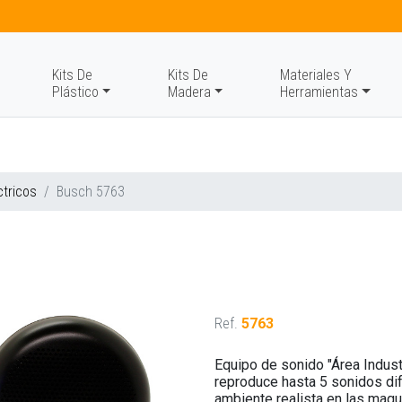
Kits De
Kits De
Materiales Y
Plástico
Madera
Herramientas
ctricos
Busch 5763
Ref.
5763
Equipo de sonido "Área Industr
reproduce hasta 5 sonidos dif
ambiente realista en las maqu