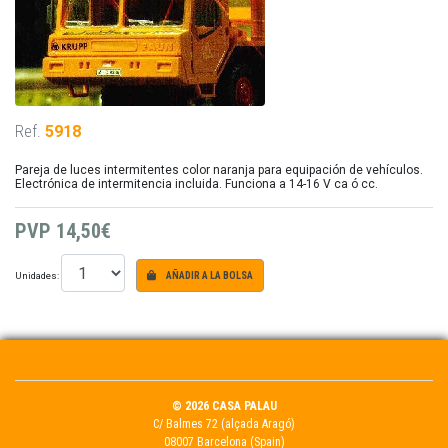
Ref.
5918
Pareja de luces intermitentes color naranja para equipación de vehículos.
Electrónica de intermitencia incluida. Funciona a 14-16 V ca ó cc.
PVP
14,50€
Unidades:
AÑADIR A LA BOLSA
© 2026 CASA PALAU
C/ Balmes 72 (alçada Aragó)
08007 Barcelona (Spain)