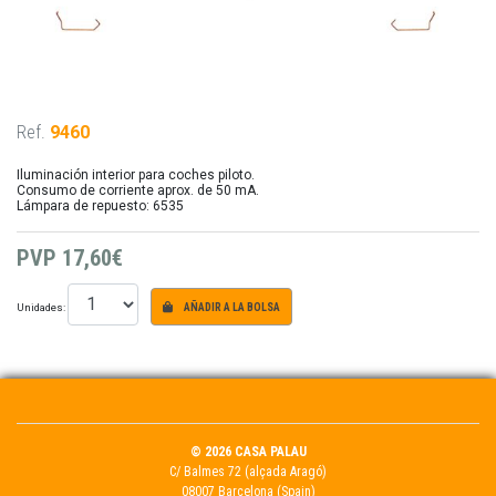
Ref.
9460
Iluminación interior para coches piloto.
Consumo de corriente aprox. de 50 mA.
Lámpara de repuesto: 6535
PVP
17,60€
Unidades:
AÑADIR A LA BOLSA
© 2026 CASA PALAU
C/ Balmes 72 (alçada Aragó)
08007 Barcelona (Spain)