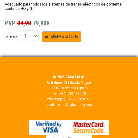
Adecuado para todos los sistemas de trenes eléctricos de corriente
contínua HO y N.
PVP
94,90
79,90€
Unidades:
AÑADIR A LA BOLSA
© 2026 CASA PALAU
C/ Balmes 72 (alçada Aragó)
08007 Barcelona (Spain)
Tel.
(+34) 933 173 678
WhatsApp:
(+34) 606 328 056
email:
trenes@palauhobby.com