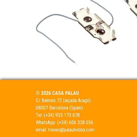
© 2026 CASA PALAU
C/ Balmes 72 (alçada Aragó)
08007 Barcelona (Spain)
Tel.
(+34) 933 173 678
WhatsApp:
(+34) 606 328 056
email:
trenes@palauhobby.com