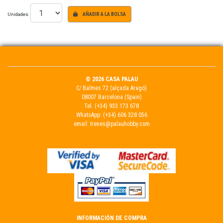
Unidades:
AÑADIR A LA BOLSA
© 2026 CASA PALAU
C/ Balmes 72 (alçada Aragó)
08007 Barcelona (Spain)
Tel.
(+34) 933 173 678
WhatsApp:
(+34) 606 328 056
email:
trenes@palauhobby.com
INFORMACIÓN DE COMPRA