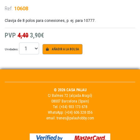
Ref.
10608
Clavija de 8 polos para conexiones, p. ej. para 10777.
PVP
4,40
3,90€
Unidades:
AÑADIR A LA BOLSA
© 2026 CASA PALAU
C/ Balmes 72 (alçada Aragó)
08007 Barcelona (Spain)
Tel.
(+34) 933 173 678
WhatsApp:
(+34) 606 328 056
email:
trenes@palauhobby.com