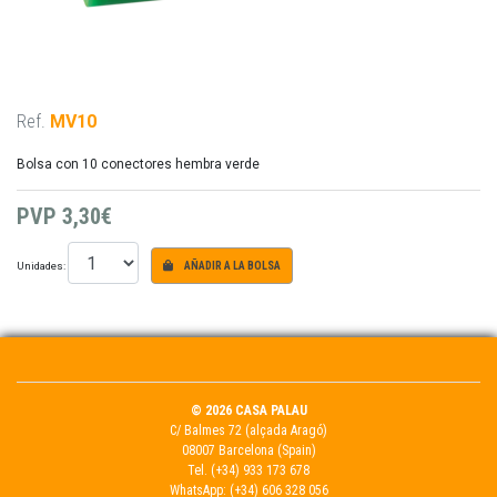
Ref.
MV10
Bolsa con 10 conectores hembra verde
PVP
3,30€
Unidades:
AÑADIR A LA BOLSA
© 2026 CASA PALAU
C/ Balmes 72 (alçada Aragó)
08007 Barcelona (Spain)
Tel.
(+34) 933 173 678
WhatsApp:
(+34) 606 328 056