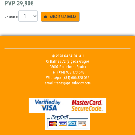
PVP
39,90€
Unidades:
AÑADIR A LA BOLSA
© 2026 CASA PALAU
C/ Balmes 72 (alçada Aragó)
08007 Barcelona (Spain)
Tel.
(+34) 933 173 678
WhatsApp:
(+34) 606 328 056
email:
trenes@palauhobby.com