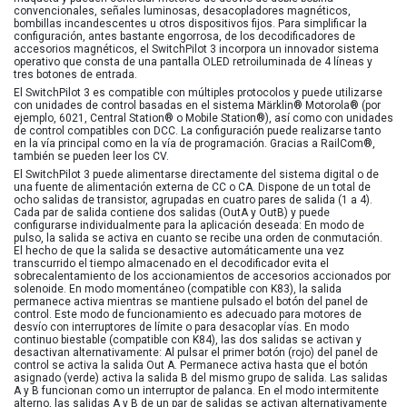
convencionales, señales luminosas, desacopladores magnéticos,
bombillas incandescentes u otros dispositivos fijos. Para simplificar la
configuración, antes bastante engorrosa, de los decodificadores de
accesorios magnéticos, el SwitchPilot 3 incorpora un innovador sistema
operativo que consta de una pantalla OLED retroiluminada de 4 líneas y
tres botones de entrada.
El SwitchPilot 3 es compatible con múltiples protocolos y puede utilizarse
con unidades de control basadas en el sistema Märklin® Motorola® (por
ejemplo, 6021, Central Station® o Mobile Station®), así como con unidades
de control compatibles con DCC. La configuración puede realizarse tanto
en la vía principal como en la vía de programación. Gracias a RailCom®,
también se pueden leer los CV.
El SwitchPilot 3 puede alimentarse directamente del sistema digital o de
una fuente de alimentación externa de CC o CA. Dispone de un total de
ocho salidas de transistor, agrupadas en cuatro pares de salida (1 a 4).
Cada par de salida contiene dos salidas (OutA y OutB) y puede
configurarse individualmente para la aplicación deseada: En modo de
pulso, la salida se activa en cuanto se recibe una orden de conmutación.
El hecho de que la salida se desactive automáticamente una vez
transcurrido el tiempo almacenado en el decodificador evita el
sobrecalentamiento de los accionamientos de accesorios accionados por
solenoide. En modo momentáneo (compatible con K83), la salida
permanece activa mientras se mantiene pulsado el botón del panel de
control. Este modo de funcionamiento es adecuado para motores de
desvío con interruptores de límite o para desacoplar vías. En modo
continuo biestable (compatible con K84), las dos salidas se activan y
desactivan alternativamente: Al pulsar el primer botón (rojo) del panel de
control se activa la salida Out A. Permanece activa hasta que el botón
asignado (verde) activa la salida B del mismo grupo de salida. Las salidas
A y B funcionan como un interruptor de palanca. En el modo intermitente
alterno, las salidas A y B de un par de salidas se activan alternativamente