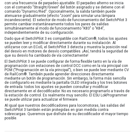
con una frecuencia de parpadeo ajustable. El parpadeo alterno se inicia
con el comando "Straight/Green" del botón asignado y se detiene con el
comando "Dynamic/Red". Opcionalmente, la salida también puede
atenuarse gradualmente (efecto "zoom" para simular una lámpara
incandescente). El selector de modo de funcionamiento del SwitchPilot 3
permite cambiar instantáneamente todos los pares de salidas
simultáneamente al modo de funcionamiento "K83" o "K84",
independientemente de su configuración.
Dado que el SwitchPilot 3 es compatible con RailCom®, todos los ajustes
se pueden leer y modificar directamente durante su instalación. Al
utilizarse con un ECoS, el SwitchPilot 3 detecta y muestra la posición real
del desvío en motores de desvío compatibles. ¡Así, tendrá la seguridad de
que su desvío ha cambiado de vía correctamente!
El SwitchPilot 3 se puede configurar de forma flexible tanto en la vía de
programación con estaciones de control DCC como en la vía principal con
POM ("Programación en la vía principal"), o bien se puede leer mediante CV
de RailCom®. También puede aprender direcciones directamente
mediante un botón de programación. Sin embargo, la forma más sencilla
de configurarlo es mediante la pantalla OLED integrada y los tres botones
de entrada: todos los ajustes se pueden consultar y modificar
directamente en el decodificador. No es necesario programarlo a través de
la estación de control. Es realmente muy sencillo. El ESU LokProgrammer
se puede utilizar para actualizar el firmware.
Al igual que nuestros decodificadores para locomotoras, las salidas del
SwitchPilot 3 también están protegidas en gran medida contra
sobrecargas. Queremos que disfrute de su decodificador el mayor tiempo
posible.