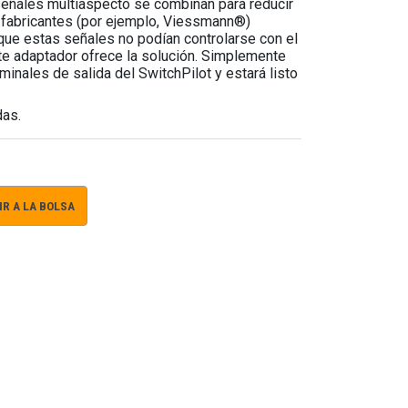
eñales multiaspecto se combinan para reducir
 fabricantes (por ejemplo, Viessmann®)
que estas señales no podían controlarse con el
te adaptador ofrece la solución. Simplemente
minales de salida del SwitchPilot y estará listo
das.
R A LA BOLSA